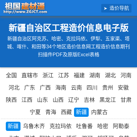
造价导航
新疆自治区工程造价信息电子版
新疆自治区阿克苏、哈密、克拉玛依、伊犁、五家渠、塔
城、喀什、和田等34个地区造价信息网工程造价信息期刊
扫描件PDF及原版Excel表格
全国
直辖市
浙江
江苏
福建
湖南
湖北
河南
河北
广东
广西
海南
云南
四川
贵州
安徽
陕西
江西
山东
山西
辽宁
吉林
黑龙江
甘肃
宁夏
青海
西藏
新疆
内蒙古
新疆
乌鲁木齐
克拉玛依
吐鲁番
哈密
阿勒泰