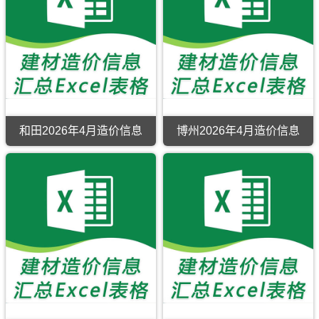
网
析，
台、
月
5
原
属
木
造
月
版
于
垒
价
造
Excel，
阿
县。
信
价
当
拉
息
信
前
尔
期
息
博
市
刊，
期
州
工
吐
刊，
市
程
鲁
乌
建
建
番
鲁
材
筑
市
木
信
招
和田2026年4月造价信息
博州2026年4月造价信息
建
齐
息
投
设
市
价
标
工
建
覆
参
程
设
盖
考
造
工
区
文
价
程
域
件
信
造
有：
息
价
博
网
信
乐
原
息
市、
版
网
阿
Excel，
原
拉
当
版
山
前
Excel，
口
吐
用
市、
鲁
于
温
番
乌