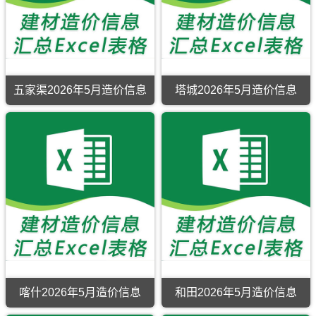
价
息
版
当
信
期
Excel，
前
息
刊，
用
哈
期
伊
于
密
刊，
犁
阿
市
克
市
克
建
拉
建
苏
材
玛
设
工
信
五家渠2026年5月造价信息
塔城2026年5月造价信息
依
工
程
息
五
塔
市
程
合
价
家
城
建
造
同
覆
渠
2026
设
价
价
盖
2026
年
工
信
款
区
年
5
程
息
确
域
5
月
造
网
定
有：
月
造
价
原
与
哈
造
价
信
版
调
密
价
信
息
Excel，
整，
市、
信
息
网
当
属
伊
息
期
原
前
于
吾
期
刊，
版
伊
阿
县、
刊，
塔
Excel，
犁
克
伊
五
城
用
建
苏
吾
家
市
于
材
市
县
渠
建
克
信
建
淖
市
设
拉
息
材
毛
喀什2026年5月造价信息
和田2026年5月造价信息
建
工
玛
价
价
湖
喀
和
设
程
依
覆
格
镇、