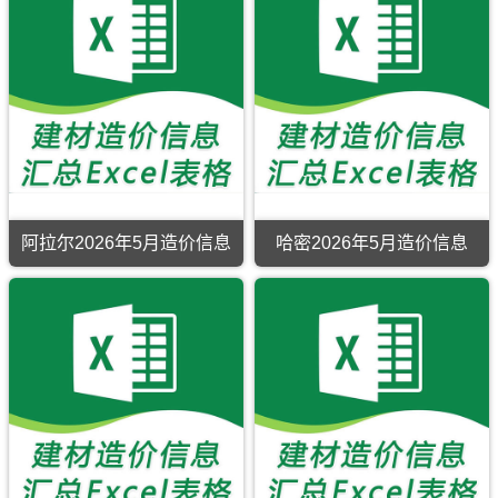
年
信
造
算
制，
沙
田
县。
5
息
价
编
属
县、
县、
月
网
信
制，
于
岳
民
造
原
息
属
奎
普
丰
价
版
网
于
屯
湖
县、
信
Excel，
原
石
市
县、
皮
息
用
版
河
工
泽
山
期
于
Excel，
子
程
普
县、
刊，
克
当
市
结
县、
策
昌
州
前
建
算
叶
勒
吉
工
阿
材
参
城
县。
市
程
勒
价
考
县、
建
施
泰
格
价
塔
设
工
市
汇
什
阿拉尔2026年5月造价信息
哈密2026年5月造价信息
工
图
建
编
库
阿
程
预
材
尔
拉
造
算
信
干
尔
价
编
息
县。
2026
信
制，
价
主
年
息
属
覆
要
5
网
于
盖
内
月
原
克
区
容
造
版
州
域
是
价
Excel，
市
有：
商
信
昌
建
阿
品
息
吉
材
勒
混
期
建
参
泰
凝
刊，
材
考
市、
土、