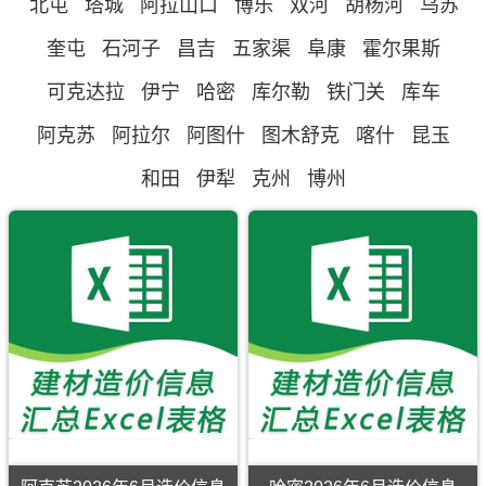
北屯
塔城
阿拉山口
博乐
双河
胡杨河
乌苏
奎屯
石河子
昌吉
五家渠
阜康
霍尔果斯
可克达拉
伊宁
哈密
库尔勒
铁门关
库车
阿克苏
阿拉尔
阿图什
图木舒克
喀什
昆玉
和田
伊犁
克州
博州