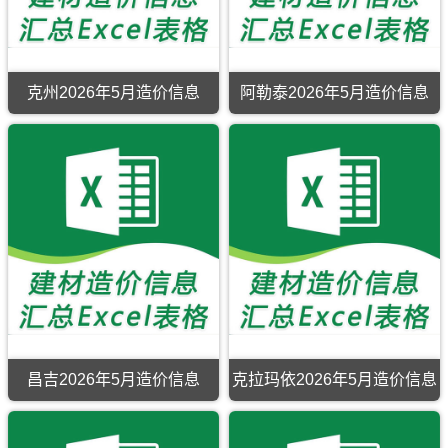
期
刊，
喀
和
渠
市、
斯
刊，
奎
什
田
市
沙
县、
石
屯
建
市
工
湾
尼
河
市
材
工
程
市、
勒
子
建
价
程
造
乌
克
市
设
格
建
价
苏
县、
克州2026年5月造价信息
阿勒泰2026年5月造价信息
建
工
信
材
管
市、
新
克
阿
设
程
息
信
理
额
源
州
勒
工
造
包
息
手
敏
县、
2026
泰
程
价
含
价
册
县、
昭
年
2026
造
信
区
包
托
苏
5
年
价
息
域
含
里
县。
月
5
信
网
有：
区
县、
造
月
息
原
莎
域
裕
价
造
网
版
车
有：
民
信
价
原
Excel，
县、
和
县、
息
信
版
用
巴
田
铁
期
息
Excel，
于
楚
市、
厂
刊，
期
用
奎
县、
和
沟
克
刊，
于
屯
伽
田
镇、
州
阿
石
工
师
县、
和
市
勒
河
程
县、
洛
什
建
泰
子
招
麦
浦
托
设
市
工
标
盖
县、
洛
昌吉2026年5月造价信息
克拉玛依2026年5月造价信息
工
建
程
控
提
墨
盖
昌
程
设
竣
制
县、
玉
镇、
吉
造
工
工
价
英
县、
和
2026
价
程
结
编
吉
于
丰