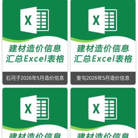
什
田
工
造
工
盖
汇
巴
2026
2026
程
价
程
区
编
里
年
年
造
信
竣
域
坤
5
5
价
息
工
有：
县、
月
月
信
网
结
伊
三
造
造
息
原
算
宁
塘
价
价
网
版
编
市、
湖
信
信
原
Excel，
制，
伊
镇、
息
息
版
当
属
宁
奎
期
期
Excel，
前
于
县、
苏
刊，
刊，
用
塔
克
察
镇、
喀
和
于
城
拉
布
大
什
田
五
市
玛
查
河
市
市
家
工
依
尔
镇。
建
建
渠
程
市
县、
设
设
工
建
建
霍
石河子2026年5月造价信息
奎屯2026年5月造价信息
工
工
程
材
材
尔
石
奎
程
程
全
价
参
果
河
屯
造
造
过
格
考
斯
子
2026
价
价
程
信
价
市、
2026
年
信
信
成
息
霍
年
5
息
息
本
包
城
5
月
网
网
管
含
县、
月
造
原
原
控，
区
巩
造
价
版
版
属
域
留
价
信
Excel，
Excel，
于
有：
县、
信
息
当
当
五
塔
特
息
期
前
前
家
城
克