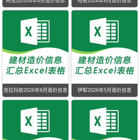
阿克苏2026年6月造价信息
哈密2026年6月造价信息
阿
哈
克
密
苏
2026
2026
年
年
6
6
月
月
造
造
价
价
信
信
息
息
期
期
刊，
刊，
哈
阿
密
克
市
苏
建
市
设
克拉玛依2026年6月造价信息
伊犁2026年5月造价信息
建
工
克
伊
设
程
拉
犁
工
造
玛
2026
程
价
依
年
造
信
2026
5
价
息
年
月
信
网
6
造
息
原
月
价
网
版
造
信
原
Excel，