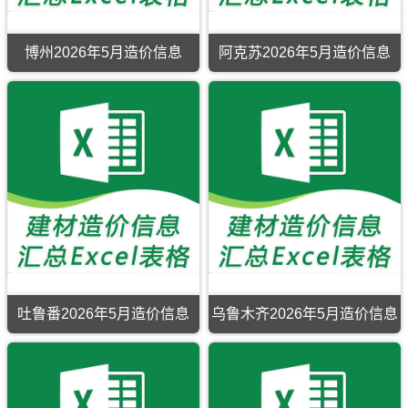
阿
工
价
北
普
拉
程
屯
通
尔
信
镇、
硅
市
息
布
酸
博州2026年5月造价信息
阿克苏2026年5月造价信息
建
价
尔
盐
博
设
覆
津
水
州
工
盖
县、
泥、
2026
程
区
哈
主
年
造
域
巴
要
5
价
有：
河
钢
月
信
昌
县、
材、
造
息
吉
吉
碎
价
网
市、
木
石、
信
原
阜
乃
砂
息
版
康
县、
等
期
Excel，
市、
福
材
刊，
用
呼
海
料
博
于
图
县、
的
州
阿
壁、
富
含
市
拉
玛
蕴
税
建
尔
纳
县、
及
设
工
斯
青
除
吐鲁番2026年5月造价信息
乌鲁木齐2026年5月造价信息
工
程
县、
河
税
吐
乌
程
投
吉
县。
价。
鲁
鲁
造
资
木
番
木
价
成
萨
2026
齐
信
本
尔、
年
2026
息
分
奇
5
年