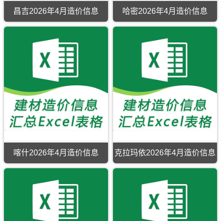
泉
工
鲁
县、
昌吉2026年4月造价信息
哈密2026年4月造价信息
程
木
精
材
齐
河
料
工
县。
信
程
息
材
价
料
包
价
含
格
区
纠
域
纷
有：
调
高
解，
昌
属
区、
于
鄯
乌
善
鲁
县、
木
托
齐
喀什2026年4月造价信息
克拉玛依2026年4月造价信息
克
市
逊
建
县。
材
参
考
价