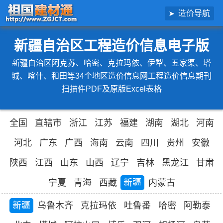
造价导航
新疆自治区工程造价信息电子版
新疆自治区阿克苏、哈密、克拉玛依、伊犁、五家渠、塔
城、喀什、和田等34个地区造价信息网工程造价信息期刊
扫描件PDF及原版Excel表格
全国
直辖市
浙江
江苏
福建
湖南
湖北
河南
河北
广东
广西
海南
云南
四川
贵州
安徽
陕西
江西
山东
山西
辽宁
吉林
黑龙江
甘肃
宁夏
青海
西藏
新疆
内蒙古
新疆
乌鲁木齐
克拉玛依
吐鲁番
哈密
阿勒泰