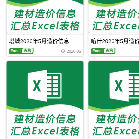
期
刊，
刊，
哈
阿
密
克
市
苏
建
市
设
建
工
设
程
塔城2026年5月造价信息
喀什2026年5月造
工
造
塔
喀
程
价
Excel
表格
Excel
表格
2026-05
城
什
造
信
2026
2026
价
息
年
年
信
网
5
5
息
原
月
月
网
版
造
造
原
Excel，
价
价
版
当
信
信
Excel，
前
息
息
用
哈
期
期
于
密
刊，
刊，
阿
市
塔
喀
克
建
城
什
苏
材
市
市
工
信
建
建
程
息
设
设
合
价
工
工
同
覆