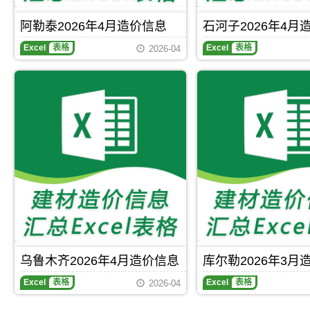
石、
砂
阿勒泰2026年4月造价信息
石河子2026年4月
等
材
Excel
表格
Excel
表格
2026-04
料
的
含
税
及
除
税
价。
乌鲁木齐2026年4月造价信息
库尔勒2026年3月
库
Excel
表格
Excel
表格
2026-04
尔
勒