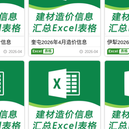
前
玛
吐
纳
鲁
斯
番
县、
工
吉
程
木
材
萨
料
尔、
信
奇
价信息
奎屯2026年4月造价信息
伊犁202
息
台、
价
木
Excel
表格
Excel
表格
2026-04
2026-04
包
垒
含
县。
区
域
有：
高
昌
区、
鄯
善
县、
托
克
逊
县。