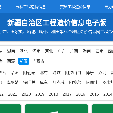
息
园林工程造价信息
交通工程造价信息
电力
新疆自治区工程造价信息电子版
犁、五家渠、塔城、喀什、和田等34个地区造价信息网工程造价信
建
湖南
湖北
河南
河北
广东
广西
海南
云南
四
海
西藏
新疆
内蒙古
鲁番
哈密
阿勒泰
北屯
塔城
阿拉山口
博乐
双河
密
库尔勒
铁门关
库车
阿克苏
阿拉尔
阿图什
图木
22
2021
2020
2019
2018
2017
2016
2015
2014