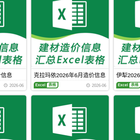
价信息
克拉玛依2026年6月造价信息
伊犁202
克
伊
Excel
表格
Excel
表格
2026-06
2026-06
拉
犁
玛
2026
依
年
2026
5
年
月
6
造
月
价
造
信
价
息
信
期