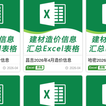
年
原
和
石
克
5
版
田
河
斯
月
Excel，
市、
子
县、
造
昌
和
市
尼
价
吉
田
建
勒
信
建
县、
材
克
息
材
洛
价
县、
期
工
浦
格
新
刊，
程
县、
汇
源
吐
信
墨
编
县、
鲁
息
玉
昭
番
价
县、
苏
市
覆
于
县。
建
盖
田
设
区
县、
价信息
昌吉2026年4月造价信息
哈密202
工
域
民
程
有：
丰
Excel
表格
Excel
表格
2026-04
2026-04
造
昌
县、
价
吉
皮
信
市、
山
息
阜
县、
网
康
策
原
市、
勒
版
呼
县。
Excel，
图
当
壁、