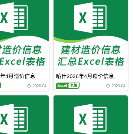
2026
息
市
年
网
工
5
原
程
月
版
结
造
Excel，
算
价
用
参
信
于
考
息
阿
价
期
拉
刊，
尔
乌
工
鲁
程
木
投
齐
资
市
成
6年4月造价信息
喀什2026年4月造价信息
建
本
设
分
Excel
表格
2026-04
2026-04
工
析，
程
属
造
于
价
阿
信
拉
息
尔
网
市
原
工
版
程