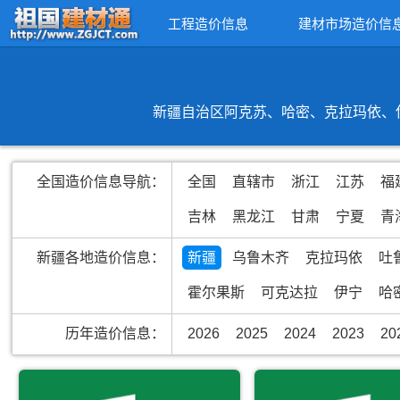
工程造价信息
建材市场造价信
新疆自治区阿克苏、哈密、克拉玛依、伊
全国造价信息导航：
全国
直辖市
浙江
江苏
福
吉林
黑龙江
甘肃
宁夏
青
新疆各地造价信息：
新疆
乌鲁木齐
克拉玛依
吐
霍尔果斯
可克达拉
伊宁
哈
历年造价信息：
2026
2025
2024
2023
20