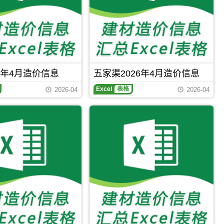
Excel，
建
用
筑
于
招
乌
投
鲁
标
木
参
齐
考
工
文
程
件
6年4月造价信息
五家渠2026年4月造价信息
材
料
Excel
表格
2026-04
2026-04
价
格
纠
纷
调
解，
属
于
乌
鲁
木
齐
市
建
材
参