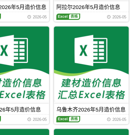
程
程
2026年5月造价信息
阿拉尔2026年5月造价信息
造
成
阿
价
本
Excel
表格
2026-05
2026-05
拉
信
管
尔
息
控，
2026
网
属
年
原
于
5
版
五
月
Excel，
家
造
用
渠
价
于
市
信
奎
工
息
屯
程
期
工
造
刊，
程
价
阿
招
管
拉
标
理
尔
控
手
市
制
册
建
价
设
编
26年5月造价信息
乌鲁木齐2026年5月造价信息
工
制，
乌
程
属
Excel
表格
2026-05
2026-05
鲁
造
于
木
价
奎
齐
信
屯