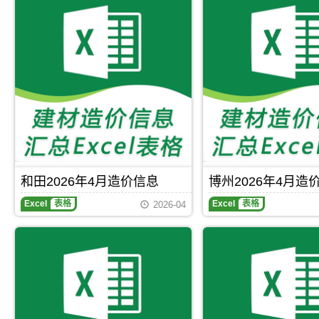
5
原
息
有：
县、
苏
月
版
网
塔
巴
镇、
造
Excel，
原
城
楚
大
价
用
版
市、
县、
河
信
于
Excel，
沙
伽
镇。
息
克
当
湾
师
期
州
前
市、
县、
刊，
工
阿
乌
麦
博
程
勒
苏
盖
州
施
泰
市、
提
市
工
市
额
县、
建
图
建
敏
英
设
预
材
县、
吉
工
算
信
托
沙
程
编
息
里
县、
和田2026年4月造价信息
博州2026年4月造
造
制，
价
县、
岳
价
属
覆
裕
普
Excel
表格
Excel
表格
2026-04
信
于
盖
民
湖
息
克
区
县、
县、
网
州
域
铁
泽
原
市
有：
厂
普
版
建
阿
沟
县、
Excel，
材
勒
镇、
叶
当
参
泰
和
城
前
考
市、
什
县、
博
价
北
托
塔