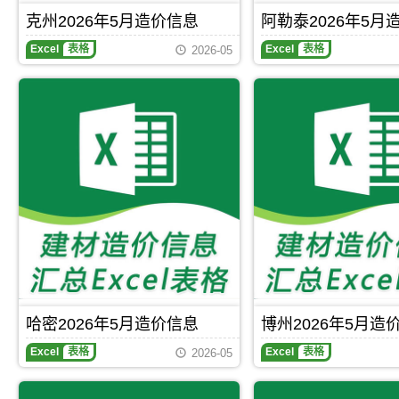
程
程
价
盖
克州2026年5月造价信息
阿勒泰2026年5月
造
造
款
区
克
阿
价
价
确
域
Excel
表格
Excel
表格
2026-05
州
勒
信
信
定
有：
2026
泰
息
息
与
哈
年
2026
网
网
调
密
5
年
原
原
整，
市、
月
5
版
版
属
伊
造
月
Excel，
Excel，
于
吾
价
造
当
当
阿
县、
信
价
前
前
克
伊
息
信
塔
喀
苏
吾
期
息
城
什
市
县
刊，
期
市
建
建
淖
克
刊，
工
材
材
毛
州
阿
程
价
价
湖
市
勒
建
格
格
镇、
建
泰
材
信
汇
巴
设
市
价
息
编
里
工
建
格
包
坤
程
设
信
含
县、
哈密2026年5月造价信息
博州2026年5月造
造
工
息
区
三
博
价
程
包
域
塘
Excel
表格
Excel
表格
2026-05
州
信
造
含
有：
湖
2026
息
价
区
莎
镇、
年
网
信
域
车
奎