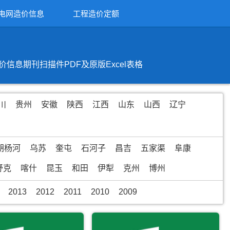
电网造价信息
工程造价定额
息期刊扫描件PDF及原版Excel表格
川
贵州
安徽
陕西
江西
山东
山西
辽宁
胡杨河
乌苏
奎屯
石河子
昌吉
五家渠
阜康
舒克
喀什
昆玉
和田
伊犁
克州
博州
2013
2012
2011
2010
2009