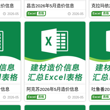
程
设
程
区
造价信息
昌吉2026年5月造价信息
克拉玛依
造
工
竣
域
昌
价
程
工
有：
Excel
表格
Excel
表格
2026-05
2026-05
吉
信
造
结
伊
2026
息
价
算
宁
年
网
信
编
市、
5
原
息
制，
伊
月
版
网
属
宁
造
Excel，
原
于
县、
价
当
版
克
察
信
前
Excel，
拉
布
息
和
用
玛
查
期
田
于
依
尔
刊，
市
石
市
县、
昌
工
河
建
霍
吉
程
子
材
尔
市
建
工
参
果
建
材
程
考
斯
设
信
竣
价
市、
工
息
工
霍
程
价
结
城
价信息
阿克苏2026年5月造价信息
吐鲁番20
造
包
算
县、
吐
价
含
编
巩
Excel
表格
Excel
表格
2026-05
2026-05
鲁
信
区
制，
留
番
息
域
属
县、
2026
网
有：
于
特