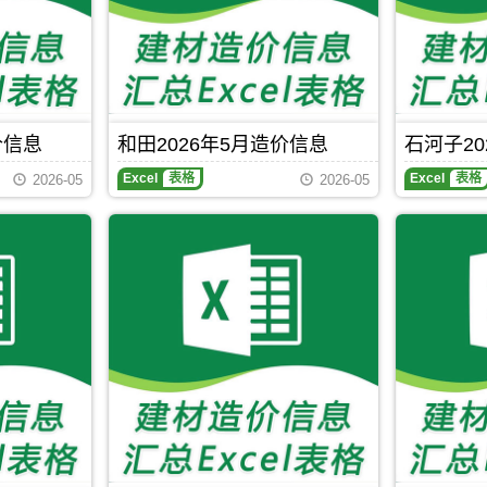
息
刊，
期
伊
刊，
犁
克
市
拉
建
玛
设
依
工
市
程
价信息
和田2026年5月造价信息
石河子20
建
造
和
石
设
价
Excel
表格
Excel
表格
2026-05
2026-05
田
河
工
信
2026
子
程
息
年
2026
造
网
5
年
价
原
月
5
信
版
造
月
息
Excel，
价
造
网
当
信
价
原
前
息
信
版
伊
期
息
Excel，
犁
刊，
期
用
建
和
刊，
于
材
田
石
克
信
市
河
拉
息
建
子
玛
价
设
市
依
覆
工
建
工
盖