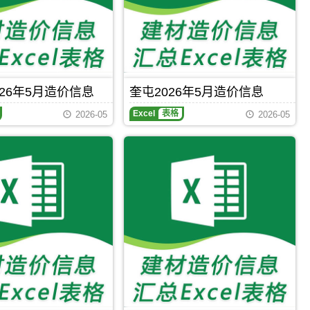
期
刊，
五
家
渠
市
建
设
26年5月造价信息
奎屯2026年5月造价信息
工
奎
程
Excel
表格
2026-05
2026-05
屯
造
2026
价
年
信
5
息
月
网
造
原
价
版
信
Excel，
息
用
期
于
刊，
五
奎
家
屯
渠
市
工
建
程
设
全
工
过