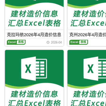
州
屯
洛
什
市
镇、
盖
库
建
布
镇、
尔
材
尔
和
干
信
津
丰
县。
息
县、
县。
主
价
哈
要
覆
巴
内
盖
河
容
克拉玛依2026年4月造价信息
克州2026年4月造
区
县、
是
域
吉
商
Excel
表格
Excel
表格
2026-04
有：
木
品
博
乃
混
乐
县、
凝
市、
福
土、
阿
海
普
拉
县、
通
山
富
硅
口
蕴
酸
市、
县、
盐
温
青
水
泉
河
泥、
县、
县。
主
精
要
河
钢
县。
材、
碎