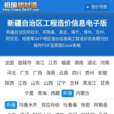
造价导航
新疆自治区工程造价信息电子版
新疆自治区阿拉尔、阿勒泰、昌吉、喀什、博州、克州、
阿克苏、哈密等34个地区造价信息网工程造价信息期刊扫
描件PDF及原版Excel表格
全国
直辖市
浙江
江苏
福建
湖南
湖北
河南
河北
广东
广西
海南
云南
四川
贵州
安徽
陕西
江西
山东
山西
辽宁
吉林
黑龙江
甘肃
宁夏
青海
西藏
新疆
内蒙古
新疆
乌鲁木齐
克拉玛依
吐鲁番
哈密
阿勒泰