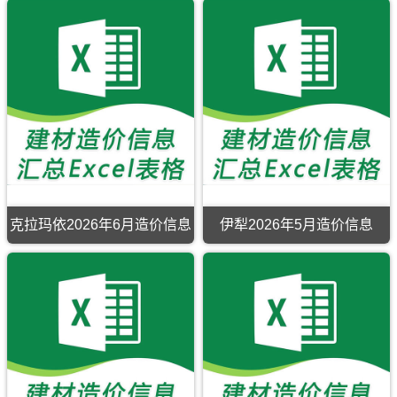
克
密
造
造
盖
包
定
县、
苏
2026
价
价
区
含
价
哈
2026
年
信
信
域
区
巴
年
6
息
息
有：
域
河
6
月
网
网
昌
有：
县、
月
造
原
原
吉
莎
吉
造
价
版
版
市、
车
木
价
信
Excel，
Excel，
阜
县、
乃
信
息
当
用
康
巴
县、
息
期
前
于
市、
楚
福
期
刊，
博
克
呼
县、
海
刊，
哈
州
州
图
伽
县、
阿
密
市
工
壁、
师
富
克
市
建
程
玛
县、
蕴
苏
建
材
材
纳
麦
县、
市
设
信
料
斯
盖
青
克拉玛依2026年6月造价信息
伊犁2026年5月造价信息
建
工
息
价
县、
提
河
克
伊
设
程
价
格
吉
县、
县。
拉
犁
工
造
覆
纠
木
英
玛
2026
程
价
盖
纷
萨
吉
依
年
造
信
区
调
尔、
沙
2026
5
价
息
域
解，
奇
县、
年
月
信
网
有：
属
台、
岳
6
造
息
原
博
于
木
普
月
价
网
版
乐
克
垒
湖
造
信
原
Excel，
市、
州
县。
县、
价
息
版
当
阿
市
泽
信
期
Excel，
前
拉
建
普