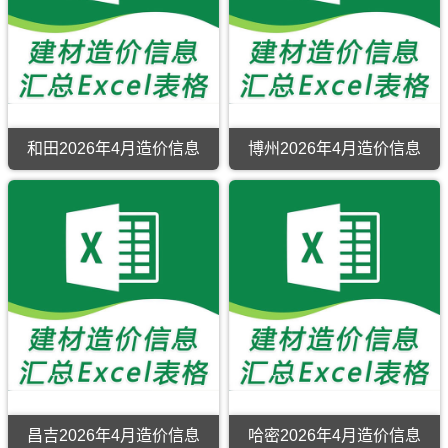
价
造
信
价
息
信
期
息
刊，
期
吐
刊，
鲁
乌
番
鲁
市
木
和田2026年4月造价信息
博州2026年4月造价信息
建
齐
设
市
工
建
程
设
造
工
价
程
信
造
息
价
网
信
原
息
版
网
Excel，
原
当
版
前
Excel，
吐
用
鲁
于
番
乌
工
鲁
昌吉2026年4月造价信息
哈密2026年4月造价信息
程
木