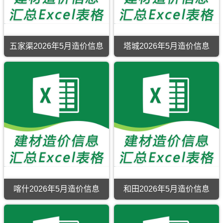
息
刊，
用
哈
山
材
县、
期
伊
于
密
口
价
叶
刊，
犁
阿
市
市、
格
城
克
市
克
建
温
汇
县、
拉
建
苏
材
泉
编
塔
玛
设
工
信
县、
什
五家渠2026年5月造价信息
塔城2026年5月造价信息
依
工
程
息
精
库
五
塔
市
程
合
价
河
尔
家
城
建
造
同
覆
县。
干
渠
2026
设
价
价
盖
县。
2026
年
工
信
款
区
主
年
5
程
息
确
域
要
5
月
造
网
定
有：
内
月
造
价
原
与
哈
容
造
价
信
版
调
密
是
价
信
息
Excel，
整，
市、
商
信
息
网
当
属
伊
品
息
期
原
前
于
吾
混
期
刊，
版
伊
阿
县、
凝
刊，
塔
Excel，
犁
克
伊
土、
五
城
用
建
苏
吾
普
家
市
于
材
市
县
通
渠
建
克
信
建
淖
硅
市
设
拉
息
材
毛
酸
喀什2026年5月造价信息
和田2026年5月造价信息
建
工
玛
价
价
湖
盐
和
设
程
依
覆
格
镇、
水
田
工
造
工
盖
汇
巴
泥、
2026
程
价
程
区
编
里
主