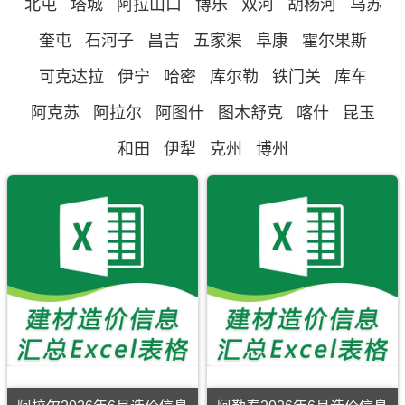
北屯
塔城
阿拉山口
博乐
双河
胡杨河
乌苏
奎屯
石河子
昌吉
五家渠
阜康
霍尔果斯
可克达拉
伊宁
哈密
库尔勒
铁门关
库车
阿克苏
阿拉尔
阿图什
图木舒克
喀什
昆玉
和田
伊犁
克州
博州