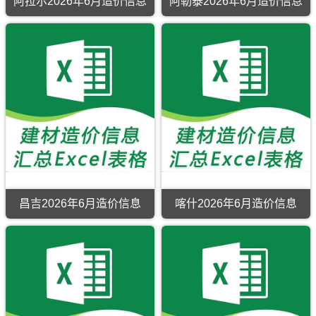
阿拉尔2026年6月造价信息
阿勒泰2026年6月造价信息
阿
阿
拉
勒
尔
泰
2026
2026
年
年
6
6
月
月
造
造
价
价
信
信
息
息
期
期
刊，
刊，
阿
阿
拉
勒
尔
泰
市
市
昌吉2026年6月造价信息
喀什2026年6月造价信息
建
建
昌
喀
设
设
吉
什
工
工
2026
2026
程
程
年
年
造
造
6
6
价
价
月
月
信
信
造
造
息
息
价
价
网
网
信
信
原
原