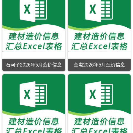
年
造
信
竣
域
坤
要
5
价
息
工
有：
县、
钢
月
信
网
结
伊
三
材、
造
息
原
算
宁
塘
碎
价
网
版
编
市、
湖
石、
信
原
Excel，
制，
伊
镇、
砂
息
版
当
属
宁
奎
等
期
Excel，
前
于
县、
苏
材
刊，
用
塔
克
察
镇、
料
和
于
城
拉
布
大
的
田
五
市
玛
查
河
含
市
家
工
依
尔
镇。
税
建
渠
程
市
县、
及
设
工
建
建
霍
除
石河子2026年5月造价信息
奎屯2026年5月造价信息
工
程
材
材
尔
税
石
奎
程
全
价
参
果
价。
河
屯
造
过
格
考
斯
子
2026
价
程
信
价
市、
2026
年
信
成
息
霍
年
5
息
本
包
城
5
月
网
管
含
县、
月
造
原
控，
区
巩
造
价
版
属
域
留
价
信
Excel，
于
有：
县、
信
息
当
五
塔
特
息
期
前
家
城
克
期
刊，
和
渠
市、
斯
刊，
奎
田
市
沙
县、