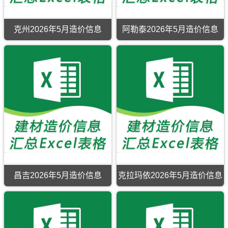
石
屯
市
工
湾
尼
河
市
工
程
市、
勒
子
建
程
造
乌
克
市
设
建
价
苏
县、
克州2026年5月造价信息
阿勒泰2026年5月造价信息
建
工
材
管
市、
新
设
程
信
理
额
源
工
造
息
手
敏
县、
程
价
价
册
县、
昭
造
信
包
托
苏
价
息
含
里
县。
信
网
区
县、
息
原
域
裕
网
版
有：
民
原
Excel，
和
县、
版
用
田
铁
Excel，
于
市、
厂
用
奎
和
沟
于
屯
田
镇、
石
工
县、
和
河
程
洛
什
子
招
浦
托
工
标
县、
洛
昌吉2026年5月造价信息
克拉玛依2026年5月造价信息
程
控
墨
盖
竣
制
玉
镇、
工
价
县、
和
结
编
于
丰
算
制，
田
县。
编
属
县、