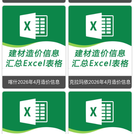
材
齐
料
工
信
程
息
材
价
料
包
价
含
格
区
纠
域
纷
有：
调
高
解，
昌
属
区、
于
鄯
乌
善
鲁
县、
木
托
齐
喀什2026年4月造价信息
克拉玛依2026年4月造价信息
克
市
逊
建
县。
材
参
考
价