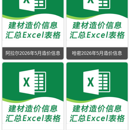
制，
于
民
属
奎
丰
于
屯
县、
石
市
皮
河
工
山
子
程
县、
市
结
策
建
算
勒
材
参
县。
价
考
格
价
汇
阿拉尔2026年5月造价信息
哈密2026年5月造价信息
编