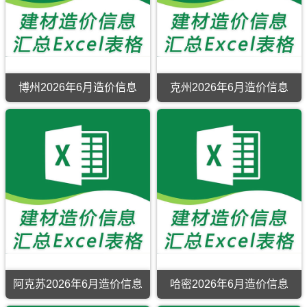
息
息
版
版
期
期
Excel，
Excel，
刊，
刊，
用
当
昌
喀
于
前
吉
什
阿
阿
市
市
拉
勒
建
建
尔
泰
设
设
工
市
博州2026年6月造价信息
克州2026年6月造价信息
工
工
程
建
博
克
程
程
竣
材
州
州
造
造
工
信
2026
2026
价
价
结
息
年
年
信
信
算
价
6
6
息
息
编
覆
月
月
网
网
制，
盖
造
造
原
原
属
区
价
价
版
版
于
域
信
信
Excel，
Excel，
阿
有：
息
息
昌
当
拉
阿
期
期
吉
前
尔
勒
刊，
刊，
建
喀
市
泰
博
克
材
什
工
市、
州
州
工
建
程
北
市
市
程
材
合
屯
建
建
信
价
同
镇、
设
设
息
格
材
布
阿克苏2026年6月造价信息
哈密2026年6月造价信息
工
工
价
信
料
尔
阿
哈
程
程
覆
息
核
津