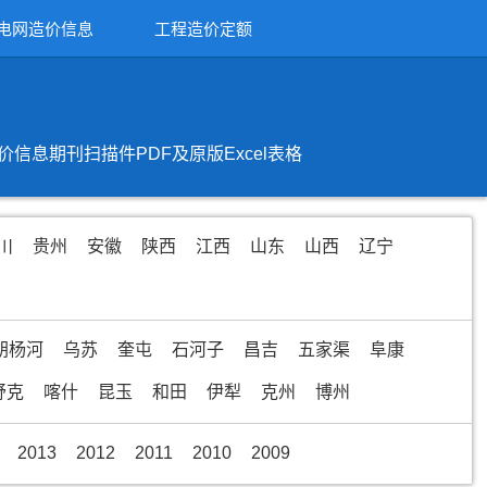
电网造价信息
工程造价定额
息期刊扫描件PDF及原版Excel表格
川
贵州
安徽
陕西
江西
山东
山西
辽宁
胡杨河
乌苏
奎屯
石河子
昌吉
五家渠
阜康
舒克
喀什
昆玉
和田
伊犁
克州
博州
2013
2012
2011
2010
2009